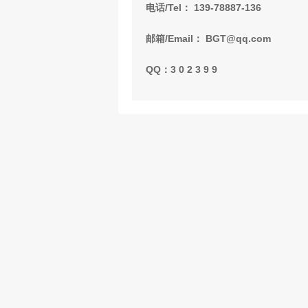
电话/Tel： 139-78887-136
邮箱/Email： BGT@qq.com
QQ：3 0 2 3 9 9